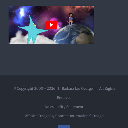
© Copyright 2000 -
2026 | Barbara Lee George | All Rights
Reserved
Accessibility Statement
Website Design by
Concept International Design